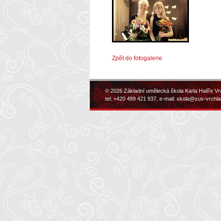
Zpět do fotogalerie
© 2026 Základní umělecká škola Karla Halíře Vr
tel: +420 499 421 937, e-mail:
skola@zus-vrchla