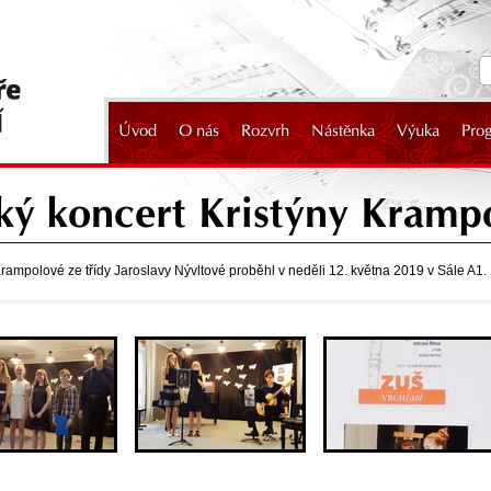
Úvod
O nás
Rozvrh
Nástěnka
Výuka
Pro
2024
ký koncert Kristýny Kramp
 Krampolové ze třídy Jaroslavy Nývltové proběhl v neděli 12. května 2019 v Sále A1.