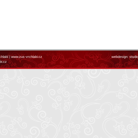
chlabí |
www.zus-vrchlabi.cz
webdesign:
studi
bi.cz