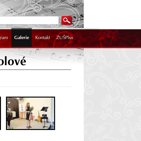
gram
Galerie
Kontakt
ZUŠPlus
olové