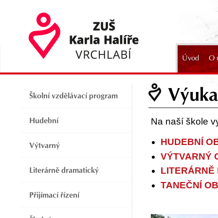
Úvod
O 
2024
Výuka
Školní vzdělávací program
Hudební
Na naší škole v
HUDEBNÍ O
Výtvarný
VÝTVARNÝ 
Literárně dramatický
LITERÁRNĚ
TANEČNÍ O
Přijímací řízení