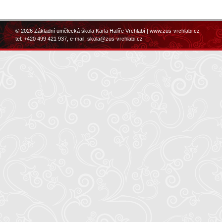
© 2026 Základní umělecká škola Karla Halíře Vrchlabí |
www.zus-vrchlabi.cz
tel: +420 499 421 937, e-mail:
skola@zus-vrchlabi.cz