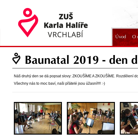
Úvod
O 
2024
Baunatal 2019 - den 
Náš druhý den se dá popsat slovy: ZKOUŠÍME A ZKOUŠÍME. Rozdělení do tří
Všechny nás to moc baví, naši přátelé jsou úžasní!!!! :-)