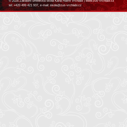
© 2026 Základní umělecká škola Karla Halíře Vrchlabí |
www.zus-vrchlabi.cz
tel: +420 499 421 937, e-mail:
skola@zus-vrchlabi.cz