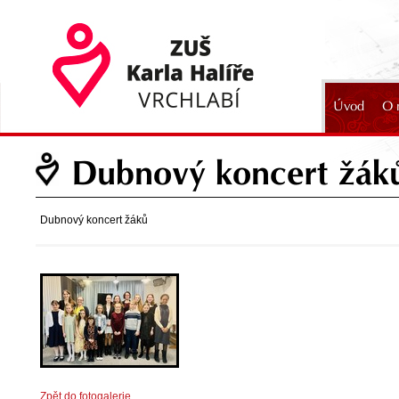
Úvod
O 
2024
Dubnový koncert žák
Dubnový koncert žáků
Zpět do fotogalerie