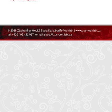
© 2026 Základní umělecká škola Karla Halíře Vrchlabí |
www.zus-vrchlabi.cz
tel: +420 499 421 937, e-mail:
skola@zus-vrchlabi.cz