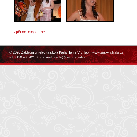
Zpět do fotogalerie
© 2026 Základní umělecká škola Karla Halíře Vrchlabí |
www.zus-vrchlabi.cz
tel: +420 499 421 937, e-mail:
skola@zus-vrchlabi.cz