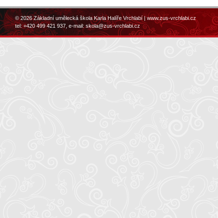
© 2026 Základní umělecká škola Karla Halíře Vrchlabí |
www.zus-vrchlabi.cz
tel: +420 499 421 937, e-mail:
skola@zus-vrchlabi.cz