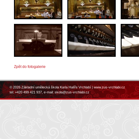
Zpět do fotogalerie
© 2026 Základní umělecká škola Karla Halíře Vrchlabí |
www.zus-vrchlabi.cz
tel: +420 499 421 937, e-mail:
skola@zus-vrchlabi.cz