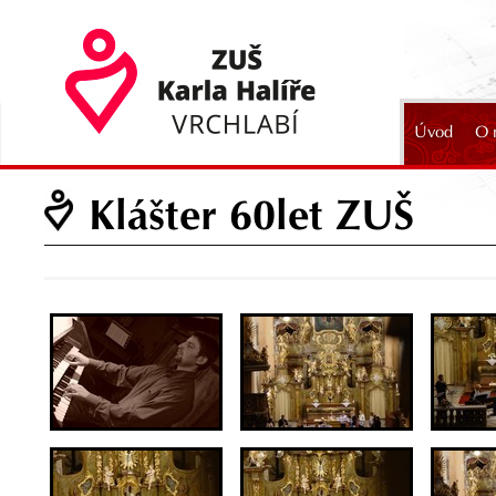
Úvod
O 
2024
Klášter 60let ZUŠ