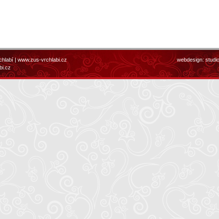
chlabí |
www.zus-vrchlabi.cz
webdesign:
studi
bi.cz