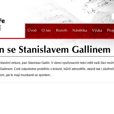
Úvod
O nás
Rozvrh
Nástěnka
Výuka
Pro
2024
en se Stanislavem Gallinem
 klavírní virtuos, pan Stanislav Gallin. V rámci vyučovacích lekcí měli naši žáci možn
linem. Celé odpoledne proběhlo v krásné, tvůrčí atmosféře, stejně tak i závěrečn
tom, jak to mají muzikanti se sportem...