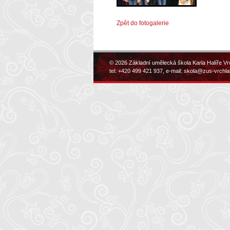
Zpět do fotogalerie
© 2026 Základní umělecká škola Karla Halíře Vr
tel: +420 499 421 937, e-mail:
skola@zus-vrchla