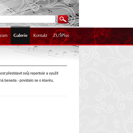
gram
Galerie
Kontakt
ZUŠPlus
ost představit svůj repertoár a využít
á beseda - povídalo se o klavíru,