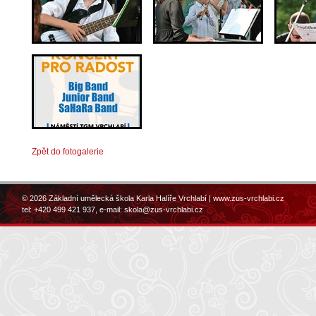
Zpět do fotogalerie
© 2026 Základní umělecká škola Karla Halíře Vrchlabí |
www.zus-vrchlabi.cz
tel: +420 499 421 937, e-mail:
skola@zus-vrchlabi.cz