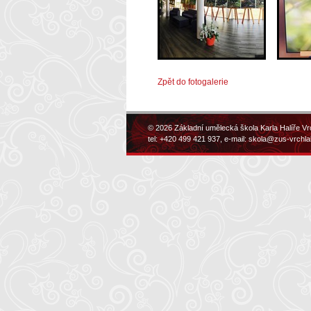
Zpět do fotogalerie
© 2026 Základní umělecká škola Karla Halíře Vr
tel: +420 499 421 937, e-mail:
skola@zus-vrchla