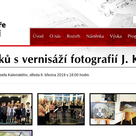
Úvod
O nás
Rozvrh
Nástěnka
Výuka
Pro
2024
ů s vernisáží fotografií J.
Josefa Kalenského, středa 6. března 2019 v 18:00 hodin.