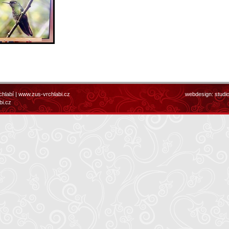
chlabí |
www.zus-vrchlabi.cz
webdesign:
studi
bi.cz