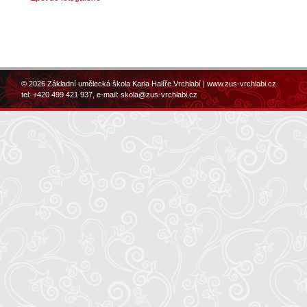
© 2026 Základní umělecká škola Karla Halíře Vrchlabí |
www.zus-vrchlabi.cz
tel: +420 499 421 937, e-mail:
skola@zus-vrchlabi.cz