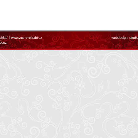
chlabí |
www.zus-vrchlabi.cz
webdesign:
studi
bi.cz