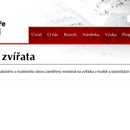
Úvod
O nás
Rozvrh
Nástěnka
Výuka
Pro
2024
zvířata
tického a hudebního oboru zaměřený rentokrat na zvířátka v hudbě a básničkách