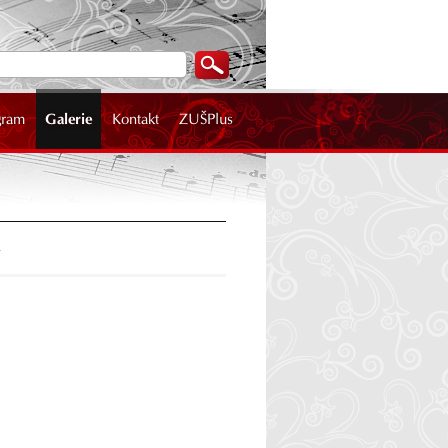
gram
Galerie
Kontakt
ZUŠPlus
.