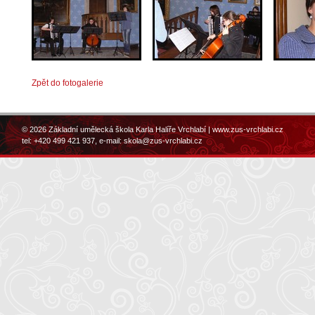
Zpět do fotogalerie
© 2026 Základní umělecká škola Karla Halíře Vrchlabí |
www.zus-vrchlabi.cz
tel: +420 499 421 937, e-mail:
skola@zus-vrchlabi.cz