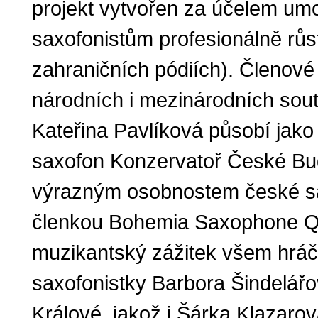
projekt vytvořen za účelem um
saxofonistům profesionálně růs
zahraničních pódiích). Členové
národních i mezinárodních sout
Kateřina Pavlíková působí jako
saxofon Konzervatoř České Budě
výrazným osobnostem české sa
členkou Bohemia Saxophone Qu
muzikantský zážitek všem hráč
saxofonistky Barbora Šindelá
Králové, jakož i Šárka Klazarov