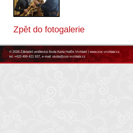
Zpět do fotogalerie
© 2026 Základní umělecká škola Karla Halíře Vrchlabí |
www.zus-vrchlabi.cz
tel: +420 499 421 937, e-mail:
skola@zus-vrchlabi.cz