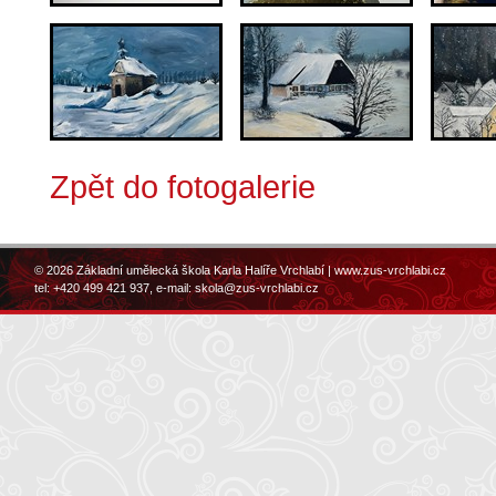
Zpět do fotogalerie
© 2026 Základní umělecká škola Karla Halíře Vrchlabí |
www.zus-vrchlabi.cz
tel: +420 499 421 937, e-mail:
skola@zus-vrchlabi.cz