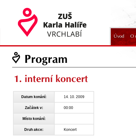
Úvod
O 
2024
Program
1. interní koncert
Datum konání:
14. 10. 2009
Začátek v:
00:00
Místo konání:
Druh akce:
Koncert