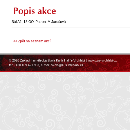
Popis akce
Sál A1, 18.OO. Patron: M.Jarošová
<< Zpět na seznam akcí
© 2026 Základní umělecká škola Karla Halíře Vrchlabí |
www.zus-vrchlabi.cz
tel: +420 499 421 937, e-mail:
skola@zus-vrchlabi.cz