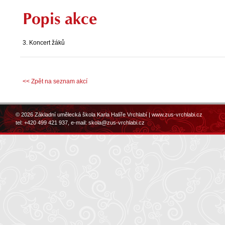
Popis akce
3. Koncert žáků
<< Zpět na seznam akcí
© 2026 Základní umělecká škola Karla Halíře Vrchlabí |
www.zus-vrchlabi.cz
tel: +420 499 421 937, e-mail:
skola@zus-vrchlabi.cz