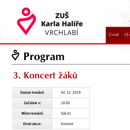
Úvod
O 
2024
Program
3. Koncert žáků
Datum konání:
04. 12. 2019
Začátek v:
18:00
Místo konání:
Sál A1
Druh akce:
Koncert