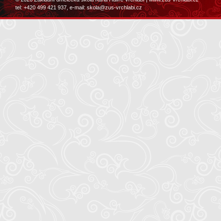
tel: +420 499 421 937, e-mail:
skola@zus-vrchlabi.cz