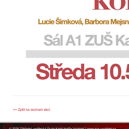
<< Zpět na seznam akcí
© 2026 Základní umělecká škola Karla Halíře Vrchlabí |
www.zus-vrchlabi.cz