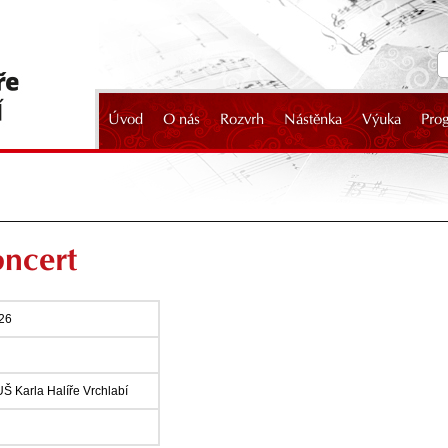
Úvod
O nás
Rozvrh
Nástěnka
Výuka
Pro
2024
oncert
026
UŠ Karla Halíře Vrchlabí