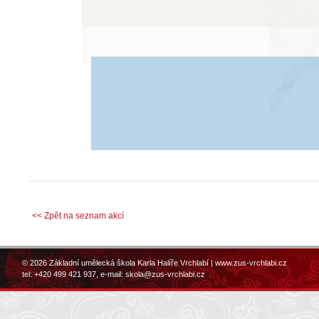
<< Zpět na seznam akcí
© 2026 Základní umělecká škola Karla Halíře Vrchlabí |
www.zus-vrchlabi.cz
tel: +420 499 421 937, e-mail:
skola@zus-vrchlabi.cz