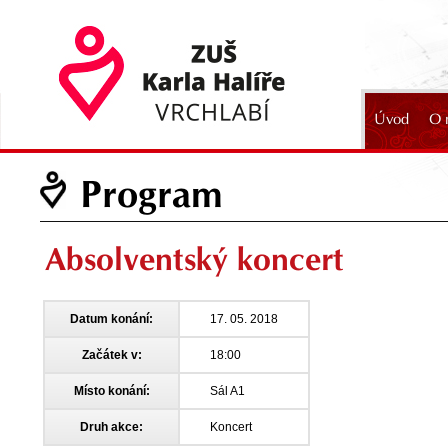
Úvod
O 
2024
Program
Absolventský koncert
Datum konání:
17. 05. 2018
Začátek v:
18:00
Místo konání:
Sál A1
Druh akce:
Koncert