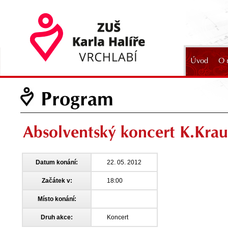
Úvod
O 
2024
Program
Absolventský koncert K.Kra
Datum konání:
22. 05. 2012
Začátek v:
18:00
Místo konání:
Druh akce:
Koncert