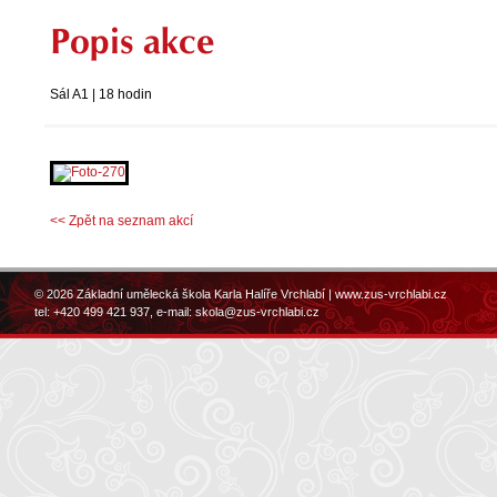
Popis akce
Sál A1 | 18 hodin
<< Zpět na seznam akcí
© 2026 Základní umělecká škola Karla Halíře Vrchlabí |
www.zus-vrchlabi.cz
tel: +420 499 421 937, e-mail:
skola@zus-vrchlabi.cz