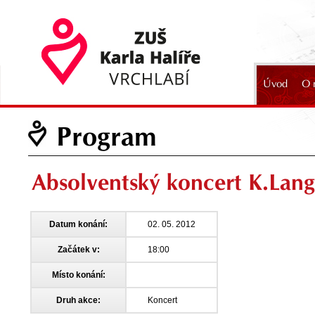
Úvod
O 
2024
Program
Absolventský koncert K.Lan
Datum konání:
02. 05. 2012
Začátek v:
18:00
Místo konání:
Druh akce:
Koncert