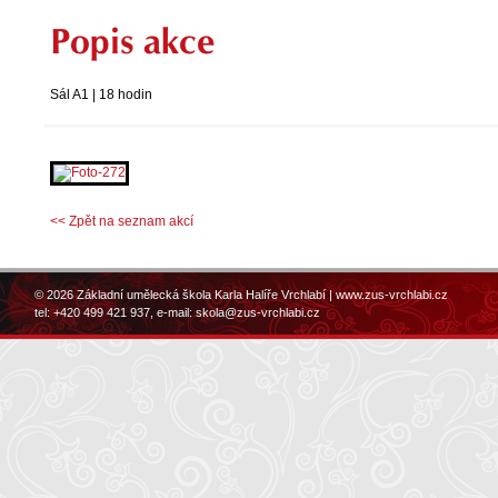
Popis akce
Sál A1 | 18 hodin
<< Zpět na seznam akcí
© 2026 Základní umělecká škola Karla Halíře Vrchlabí |
www.zus-vrchlabi.cz
tel: +420 499 421 937, e-mail:
skola@zus-vrchlabi.cz