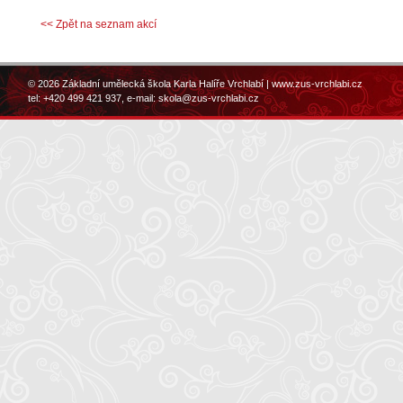
<< Zpět na seznam akcí
© 2026 Základní umělecká škola Karla Halíře Vrchlabí |
www.zus-vrchlabi.cz
tel: +420 499 421 937, e-mail:
skola@zus-vrchlabi.cz