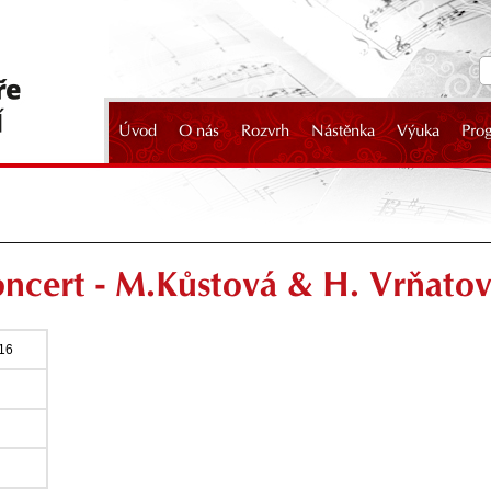
Úvod
O nás
Rozvrh
Nástěnka
Výuka
Pro
2024
oncert - M.Kůstová & H. Vrňato
016