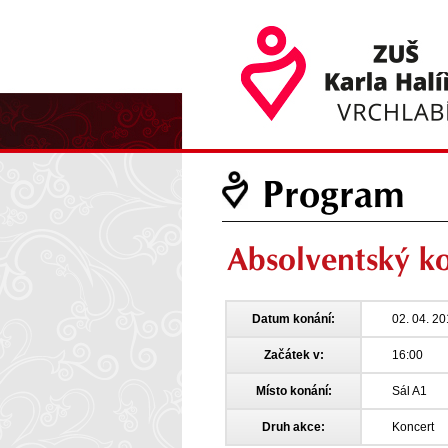
Program
Absolventský k
Datum konání:
02. 04. 2
Začátek v:
16:00
Místo konání:
Sál A1
Druh akce:
Koncert