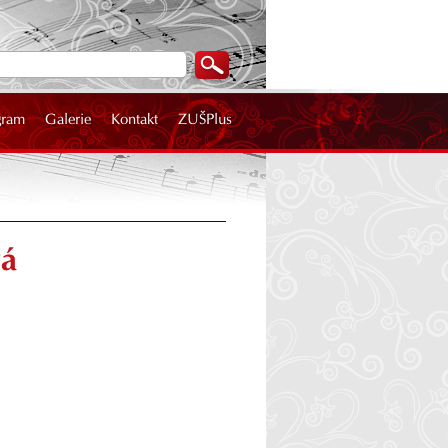
gram
Galerie
Kontakt
ZUŠPlus
vá