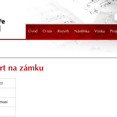
Úvod
O nás
Rozvrh
Nástěnka
Výuka
Pro
2024
rt na zámku
22
hlabí