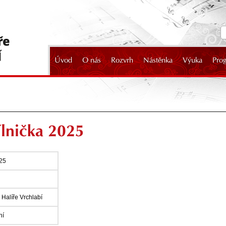
Úvod
O nás
Rozvrh
Nástěnka
Výuka
Pro
2024
lnička 2025
025
Halíře Vrchlabí
ní