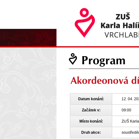
Program
Akordeonová dí
Datum konání:
12. 04. 2
Začátek v:
09:00
Místo konání:
ZUŠ Karla 
Druh akce:
soustředě