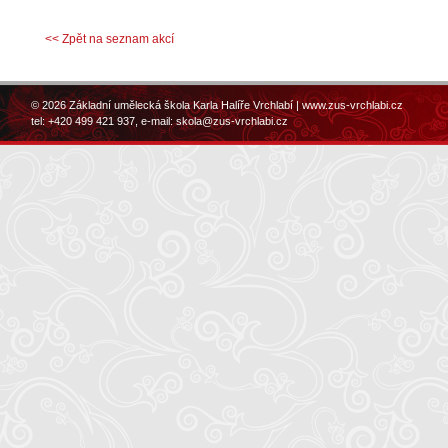
<< Zpět na seznam akcí
© 2026 Základní umělecká škola Karla Halíře Vrchlabí |
www.zus-vrchlabi.cz
tel: +420 499 421 937, e-mail:
skola@zus-vrchlabi.cz