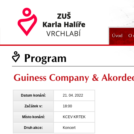
Úvod
O 
2024
Program
Guiness Company & Akorde
Datum konání:
21. 04. 2022
Začátek v:
18:00
Místo konání:
KCEV KRTEK
Druh akce:
Koncert