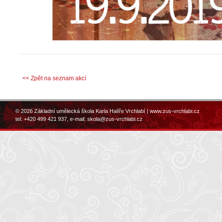
<< Zpět na seznam akcí
© 2026 Základní umělecká škola Karla Halíře Vrchlabí |
www.zus-vrchlabi.cz
tel: +420 499 421 937, e-mail:
skola@zus-vrchlabi.cz