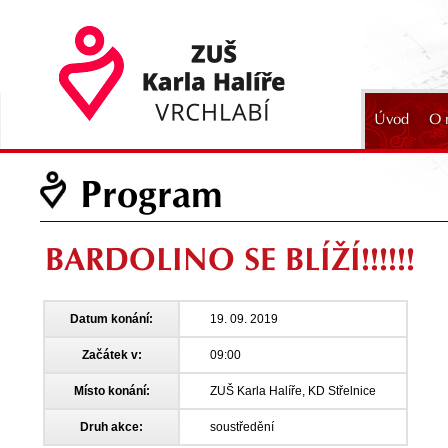
Úvod
O 
2024
Program
BARDOLINO SE BLÍŽÍ!!!!!!
Datum konání:
19. 09. 2019
Začátek v:
09:00
Místo konání:
ZUŠ Karla Halíře, KD Střelnice
Druh akce:
soustředění