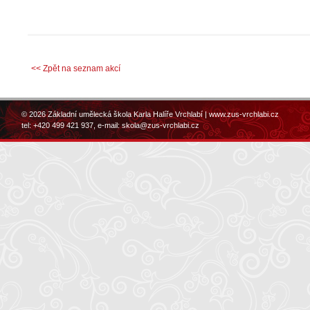
<< Zpět na seznam akcí
© 2026 Základní umělecká škola Karla Halíře Vrchlabí |
www.zus-vrchlabi.cz
tel: +420 499 421 937, e-mail:
skola@zus-vrchlabi.cz