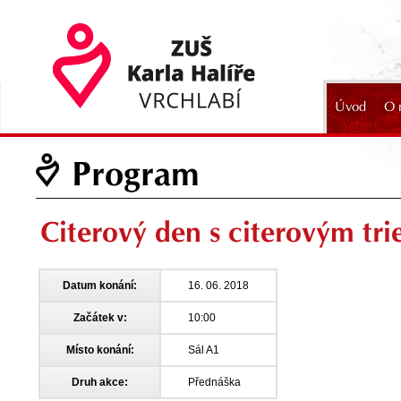
Úvod
O 
2024
Program
Citerový den s citerovým t
Datum konání:
16. 06. 2018
Začátek v:
10:00
Místo konání:
Sál A1
Druh akce:
Přednáška