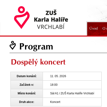
Úvod
O 
2024
Program
Dospělý koncert
Datum konání:
11. 05. 2026
Začátek v:
18:00
Místo konání:
Sál A1 / ZUŠ Karla Halíře Vrchlabí
Druh akce:
Koncert