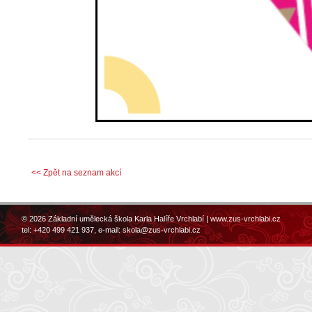
<< Zpět na seznam akcí
© 2026 Základní umělecká škola Karla Halíře Vrchlabí |
www.zus-vrchlabi.cz
tel: +420 499 421 937, e-mail:
skola@zus-vrchlabi.cz