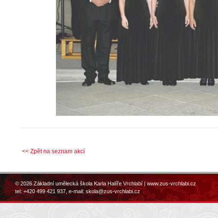
<< Zpět na seznam akcí
© 2026 Základní umělecká škola Karla Halíře Vrchlabí |
www.zus-vrchlabi.cz
tel: +420 499 421 937, e-mail:
skola@zus-vrchlabi.cz