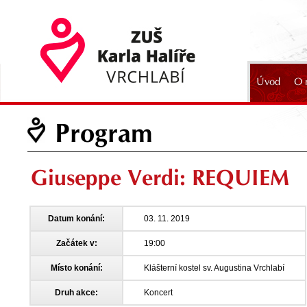
Úvod
O 
2024
Program
Giuseppe Verdi: REQUIEM
Datum konání:
03. 11. 2019
Začátek v:
19:00
Místo konání:
Klášterní kostel sv. Augustina Vrchlabí
Druh akce:
Koncert