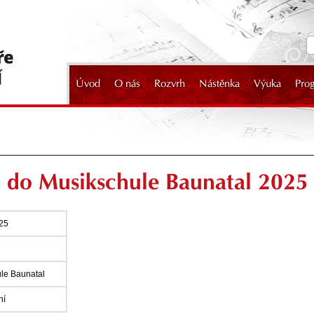
Úvod
O nás
Rozvrh
Nástěnka
Výuka
Pro
2024
 do Musikschule Baunatal 2025
025
le Baunatal
ní