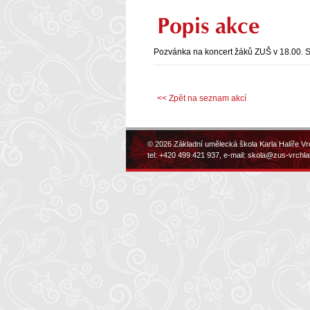
Popis akce
Pozvánka na koncert žáků ZUŠ v 18.00. S
<< Zpět na seznam akcí
© 2026 Základní umělecká škola Karla Halíře Vr
tel: +420 499 421 937, e-mail:
skola@zus-vrchla