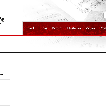
Úvod
O nás
Rozvrh
Nástěnka
Výuka
Pro
2024
007