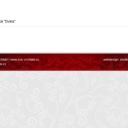
ál "Dukla".
chlabí |
www.zus-vrchlabi.cz
webdesign:
studi
bi.cz