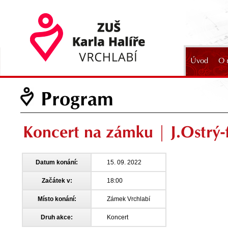
Úvod
O 
2024
Program
Koncert na zámku | J.Ostrý-f
Datum konání:
15. 09. 2022
Začátek v:
18:00
Místo konání:
Zámek Vrchlabí
Druh akce:
Koncert