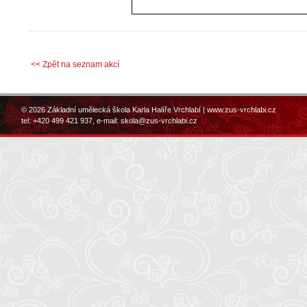
<< Zpět na seznam akcí
© 2026 Základní umělecká škola Karla Halíře Vrchlabí |
www.zus-vrchlabi.cz
tel: +420 499 421 937, e-mail:
skola@zus-vrchlabi.cz