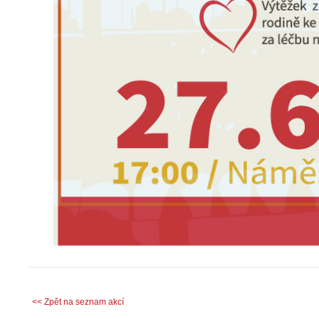
<< Zpět na seznam akcí