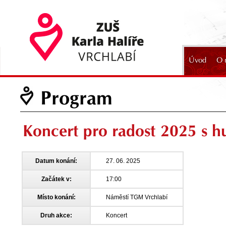
Úvod
O 
2024
Program
Koncert pro radost 2025 s 
Datum konání:
27. 06. 2025
Začátek v:
17:00
Místo konání:
Náměstí TGM Vrchlabí
Druh akce:
Koncert