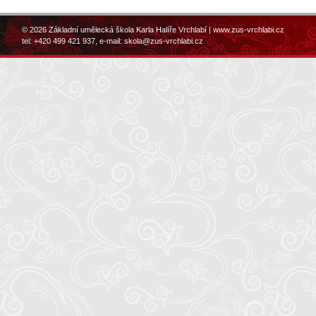
© 2026 Základní umělecká škola Karla Halíře Vrchlabí |
www.zus-vrchlabi.cz
tel: +420 499 421 937, e-mail:
skola@zus-vrchlabi.cz