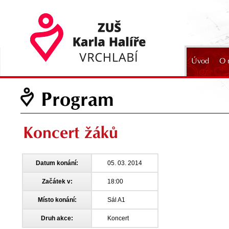
Úvod
O 
2024
Program
Koncert žáků
Datum konání:
05. 03. 2014
Začátek v:
18:00
Místo konání:
Sál A1
Druh akce:
Koncert