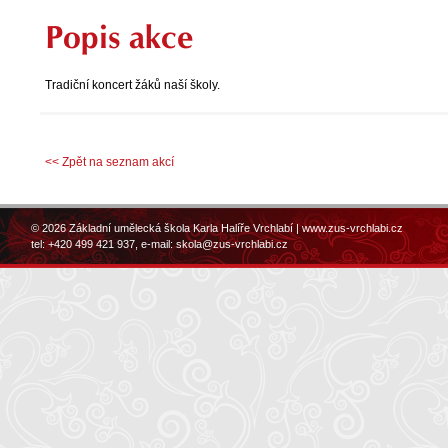
Popis akce
Tradiční koncert žáků naší školy.
<< Zpět na seznam akcí
© 2026 Základní umělecká škola Karla Halíře Vrchlabí |
www.zus-vrchlabi.cz
tel: +420 499 421 937, e-mail:
skola@zus-vrchlabi.cz