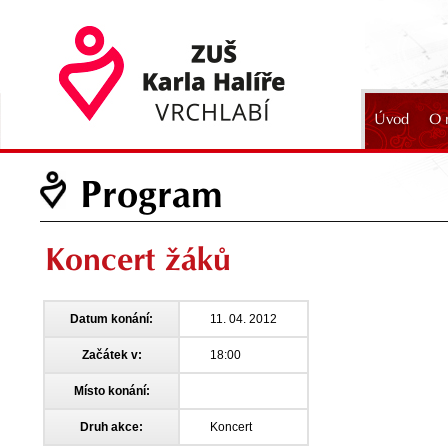
Úvod
O 
2024
Program
Koncert žáků
Datum konání:
11. 04. 2012
Začátek v:
18:00
Místo konání:
Druh akce:
Koncert