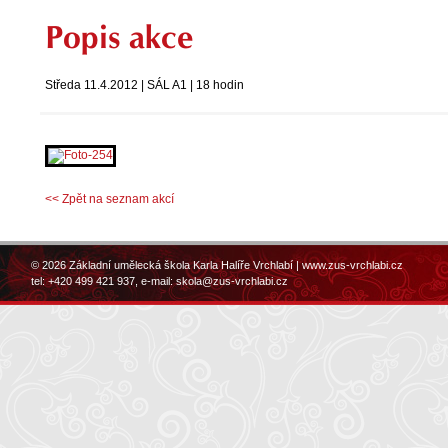
Popis akce
Středa 11.4.2012 | SÁL A1 | 18 hodin
<< Zpět na seznam akcí
© 2026 Základní umělecká škola Karla Halíře Vrchlabí |
www.zus-vrchlabi.cz
tel: +420 499 421 937, e-mail:
skola@zus-vrchlabi.cz