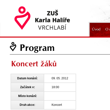
Úvod
O 
2024
Program
Koncert žáků
Datum konání:
09. 05. 2012
Začátek v:
18:00
Místo konání:
Druh akce:
Koncert