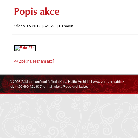
Popis akce
Středa 9.5.2012 | SÁL A1 | 18 hodin
<< Zpět na seznam akcí
© 2026 Základní umělecká škola Karla Halíře Vrchlabí |
www.zus-vrchlabi.cz
tel: +420 499 421 937, e-mail:
skola@zus-vrchlabi.cz