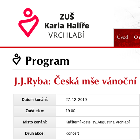
Úvod
O 
2024
Program
J.J.Ryba: Česká mše vánoční 
Datum konání:
27. 12. 2019
Začátek v:
19:00
Místo konání:
Klášterní kostel sv. Augustina Vrchlabí
Druh akce:
Koncert