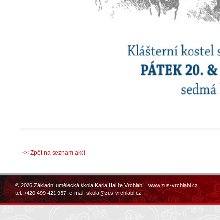
<< Zpět na seznam akcí
© 2026 Základní umělecká škola Karla Halíře Vrchlabí |
www.zus-vrchlabi.cz
tel: +420 499 421 937, e-mail:
skola@zus-vrchlabi.cz