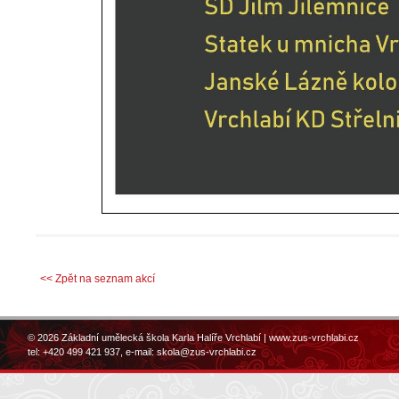
<< Zpět na seznam akcí
© 2026 Základní umělecká škola Karla Halíře Vrchlabí |
www.zus-vrchlabi.cz
tel: +420 499 421 937, e-mail:
skola@zus-vrchlabi.cz