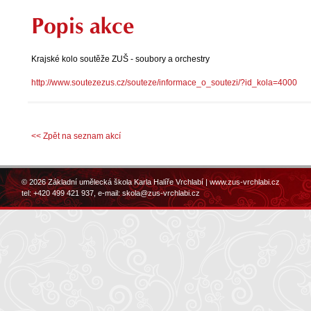
Popis akce
Krajské kolo soutěže ZUŠ - soubory a orchestry
http://www.soutezezus.cz/souteze/informace_o_soutezi/?id_kola=4000
<< Zpět na seznam akcí
© 2026 Základní umělecká škola Karla Halíře Vrchlabí |
www.zus-vrchlabi.cz
tel: +420 499 421 937, e-mail:
skola@zus-vrchlabi.cz