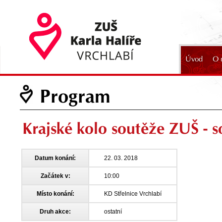
Úvod
O 
2024
Program
Krajské kolo soutěže ZUŠ - s
Datum konání:
22. 03. 2018
Začátek v:
10:00
Místo konání:
KD Střelnice Vrchlabí
Druh akce:
ostatní