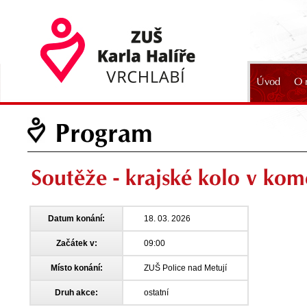
Úvod
O 
2024
Program
Soutěže - krajské kolo v ko
Datum konání:
18. 03. 2026
Začátek v:
09:00
Místo konání:
ZUŠ Police nad Metují
Druh akce:
ostatní