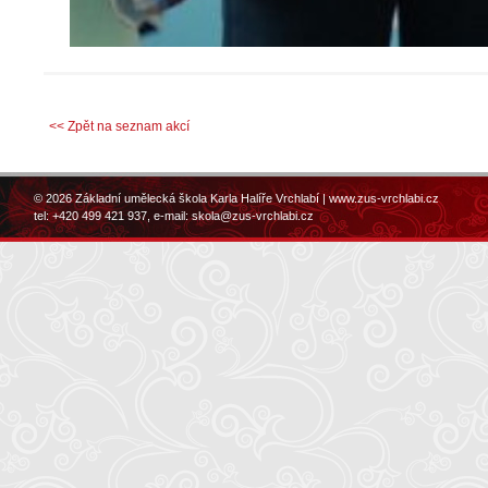
<< Zpět na seznam akcí
© 2026 Základní umělecká škola Karla Halíře Vrchlabí |
www.zus-vrchlabi.cz
tel: +420 499 421 937, e-mail:
skola@zus-vrchlabi.cz