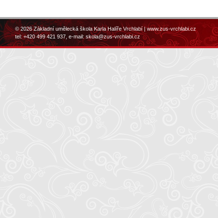
© 2026 Základní umělecká škola Karla Halíře Vrchlabí |
www.zus-vrchlabi.cz
tel: +420 499 421 937, e-mail:
skola@zus-vrchlabi.cz