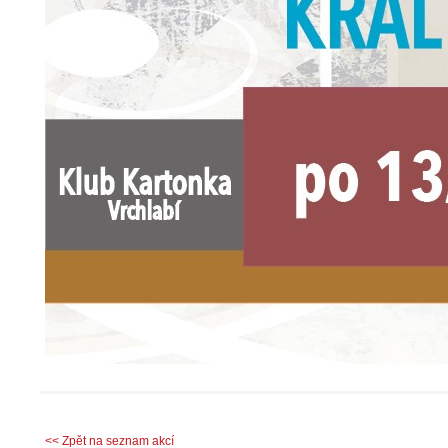
<< Zpět na seznam akcí