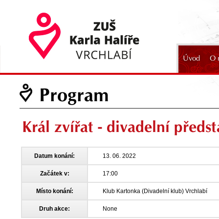
Úvod
O 
2024
Program
Král zvířat - divadelní před
Datum konání:
13. 06. 2022
Začátek v:
17:00
Místo konání:
Klub Kartonka (Divadelní klub) Vrchlabí
Druh akce:
None