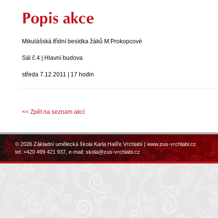
Popis akce
Mikulášská třídní besídka žáků M.Prokopcové
Sál č.4 | Hlavní budova
středa 7.12.2011 | 17 hodin
<< Zpět na seznam akcí
© 2026 Základní umělecká škola Karla Halíře Vrchlabí |
www.zus-vrchlabi.cz
tel: +420 499 421 937, e-mail:
skola@zus-vrchlabi.cz