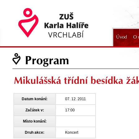
Úvod
O 
2024
Program
Mikulášská třídní besídka ž
Datum konání:
07. 12. 2011
Začátek v:
17:00
Místo konání:
Druh akce:
Koncert