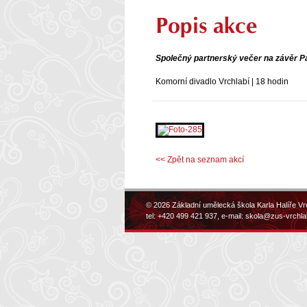
Popis akce
Společný partnerský večer na závěr P
Komorní divadlo Vrchlabí | 18 hodin
<< Zpět na seznam akcí
© 2026 Základní umělecká škola Karla Halíře Vr
tel: +420 499 421 937, e-mail:
skola@zus-vrchla