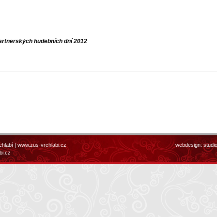
artnerských hudebních dní 2012
chlabí |
www.zus-vrchlabi.cz
webdesign:
studi
bi.cz