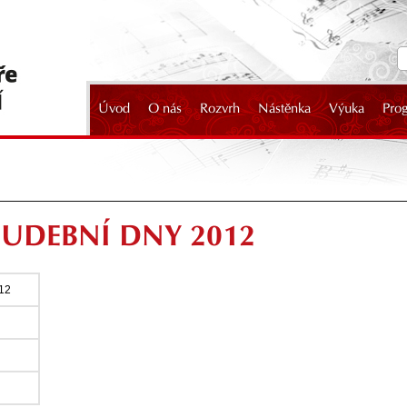
Úvod
O nás
Rozvrh
Nástěnka
Výuka
Pro
2024
HUDEBNÍ DNY 2012
012