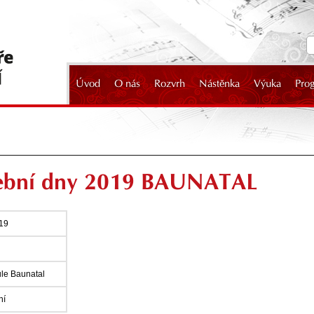
Úvod
O nás
Rozvrh
Nástěnka
Výuka
Pro
2024
dební dny 2019 BAUNATAL
019
le Baunatal
ní