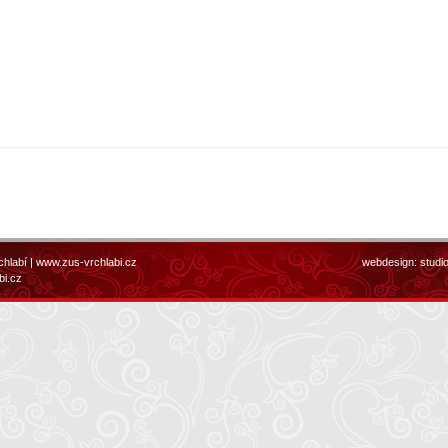
chlabí |
www.zus-vrchlabi.cz
webdesign:
studi
bi.cz