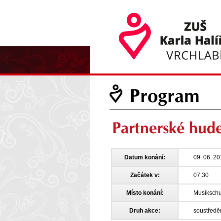
Program
Partnerské hu
Datum konání:
09. 06. 2
Začátek v:
07:30
Místo konání:
Musikschu
Druh akce:
soustředě