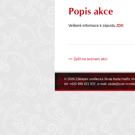
Popis akce
Veškeré informace k zájezdu
ZDE
<< Zpět na seznam akcí
© 2026 Základní umělecká škola Karla Halíře Vr
tel: +420 499 421 937, e-mail:
skola@zus-vrchla