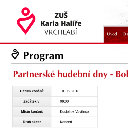
Úvod
O 
2024
Program
Partnerské hudební dny - Bo
Datum konání:
10. 06. 2018
Začátek v:
09:00
Místo konání:
Kostel sv. Vavřince
Druh akce:
Koncert