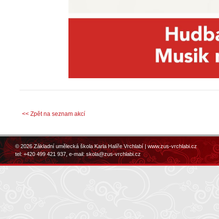
<< Zpět na seznam akcí
© 2026 Základní umělecká škola Karla Halíře Vrchlabí |
www.zus-vrchlabi.cz
tel: +420 499 421 937, e-mail:
skola@zus-vrchlabi.cz