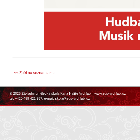
<< Zpět na seznam akcí
© 2026 Základní umělecká škola Karla Halíře Vrchlabí |
www.zus-vrchlabi.cz
tel: +420 499 421 937, e-mail:
skola@zus-vrchlabi.cz