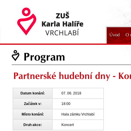
Úvod
O 
2024
Program
Partnerské hudební dny - K
Datum konání:
07. 06. 2018
Začátek v:
18:00
Místo konání:
Hala zámku Vrchlabí
Druh akce:
Koncert