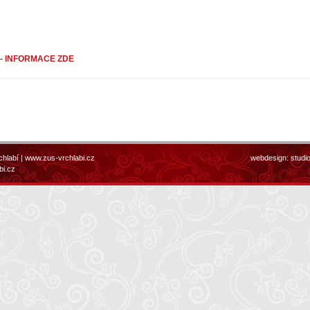
 -
INFORMACE ZDE
chlabí |
www.zus-vrchlabi.cz
webdesign:
studi
bi.cz