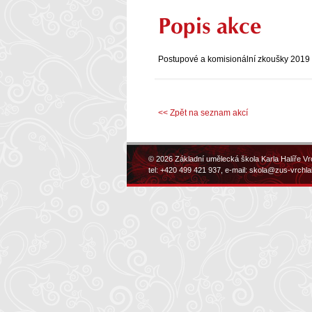
Popis akce
Postupové a komisionální zkoušky 2019
<< Zpět na seznam akcí
© 2026 Základní umělecká škola Karla Halíře Vr
tel: +420 499 421 937, e-mail:
skola@zus-vrchla