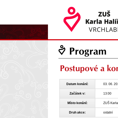
Program
Postupové a ko
Datum konání:
03. 06. 2
Začátek v:
13:00
Místo konání:
ZUŠ Karla
Druh akce:
ostatní