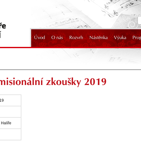
Úvod
O nás
Rozvrh
Nástěnka
Výuka
Pro
2024
misionální zkoušky 2019
019
 Halíře