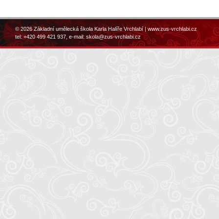
© 2026 Základní umělecká škola Karla Halíře Vrchlabí |
www.zus-vrchlabi.cz
tel: +420 499 421 937, e-mail:
skola@zus-vrchlabi.cz