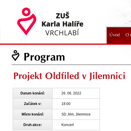
Úvod
O 
2024
Program
Projekt Oldfiled v Jilemnici
Datum konání:
26. 06. 2022
Začátek v:
18:00
Místo konání:
SD Jilm, Jilemnice
Druh akce:
Koncert