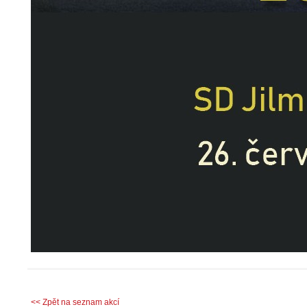
<< Zpět na seznam akcí